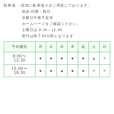
駐車場
：院前に駐車場５台ご用意しております。
休診/日曜・祝日
水曜日午後不定休
ホームページをご確認ください。
土曜日は 8:30～12:30
受付は終了30分前となります
予約優先
月
火
水
木
金
土
日
9:00〜
●
●
●
●
●
▴
×
12:30
15:00〜
●
●
▴
●
●
×
×
19:30